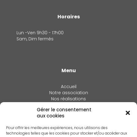
Horaires
Lun -Ven 9h30 - 17h00
Sam, Dim fermés
Menu
Accueil
Notre association
Nos réalisations
Actualités
Gérer le consentement
Adhérer
aux cookies
Annuaire
Espace Membres
Pour offrir les meilleures expériences, nous utilisons des
Contact
technologies telles que les cookies pour stocker et/ou accéder aux