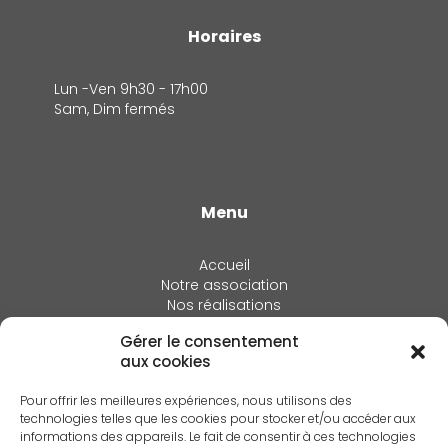
Horaires
Lun -Ven 9h30 - 17h00
Sam, Dim fermés
Menu
Accueil
Notre association
Nos réalisations
Actualités
Gérer le consentement
Adhérer
aux cookies
Annuaire
Espace Membres
Pour offrir les meilleures expériences, nous utilisons des
Contact
technologies telles que les cookies pour stocker et/ou accéder aux
informations des appareils. Le fait de consentir à ces technologies