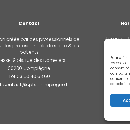
Contact
Hor
Lun -Ven 
on créée par des professionnels de
Sam, D
r les professionnels de santé & les
patients
Pour offrir
esse: 9 bis, rue des Domeliers
les cookies
60200 Compiègne
consentir à
comportemen
Tél: 03 60 40 63 60
consentir o
caractérist
l: contact@cpts-compiegne.fr
Ac