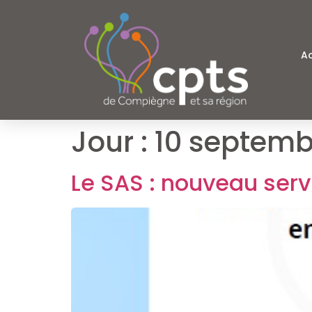
Ac
Jour :
10 septemb
Le SAS : nouveau serv