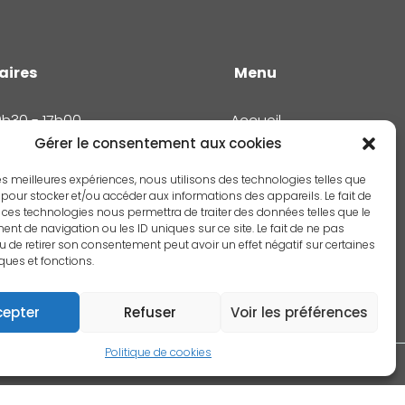
aires
Menu
9h30 - 17h00
Accueil
im fermés
Notre association
Gérer le consentement aux cookies
Nos réalisations
Actualités
 les meilleures expériences, nous utilisons des technologies telles que
 pour stocker et/ou accéder aux informations des appareils. Le fait de
Adhérer
 ces technologies nous permettra de traiter des données telles que le
Annuaire
t de navigation ou les ID uniques sur ce site. Le fait de ne pas
Espace Membres
u de retirer son consentement peut avoir un effet négatif sur certaines
Contact
iques et fonctions.
cepter
Refuser
Voir les préférences
Politique de cookies