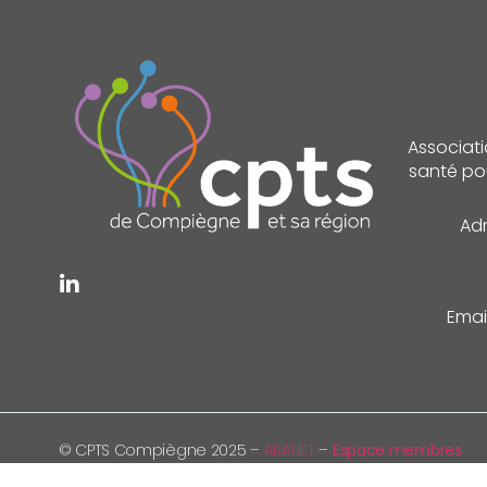
Associati
santé pou
Adr
Emai
© CPTS Compiègne 2025 –
ARANET
–
Espace membres